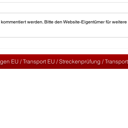
 kommentiert werden. Bitte den Website-Eigentümer für weitere
Projekt: Spezialtank (148 t)
Proj
Läng
gen EU / Transport EU / Streckenprüfung / Transpo
traße 7
office@htbsonder
chuh
+43 6