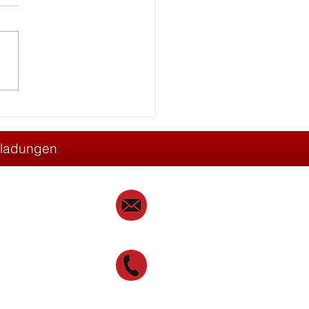
ekt: Leimbinder (32m
e)
rtladungen
transport.at
60 30 133 97